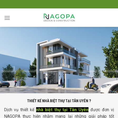
Skip
to
content
THIẾT KẾ NHÀ BIỆT THỰ TẠI TÂN UYÊN ?
Dịch vụ thiết kế
nhà biệt thự tại Tân Uyên
được đơn vị
NAGOPA thực hiện nhằm mang lại những giải pháp tốt