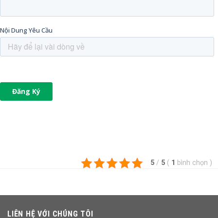
5
/
5
(
1
bình chọn
)
LIÊN HỆ VỚI CHÚNG TÔI