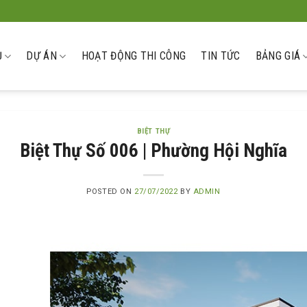
Ụ
DỰ ÁN
HOẠT ĐỘNG THI CÔNG
TIN TỨC
BẢNG GIÁ
BIỆT THỰ
Biệt Thự Số 006 | Phường Hội Nghĩa
POSTED ON
27/07/2022
BY
ADMIN