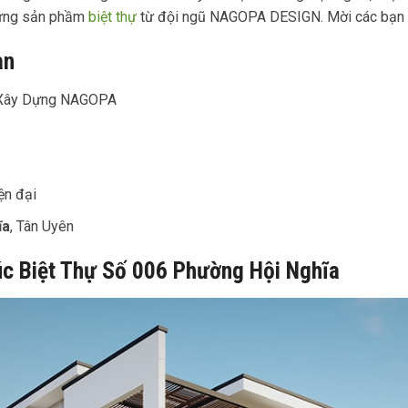
ững sản phầm
biệt thự
từ đội ngũ NAGOPA DESIGN. Mời các bạn 
an
úc Xây Dựng NAGOPA
ện đại
ĩa
, Tân Uyên
rúc Biệt Thự Số 006 Phường Hội Nghĩa