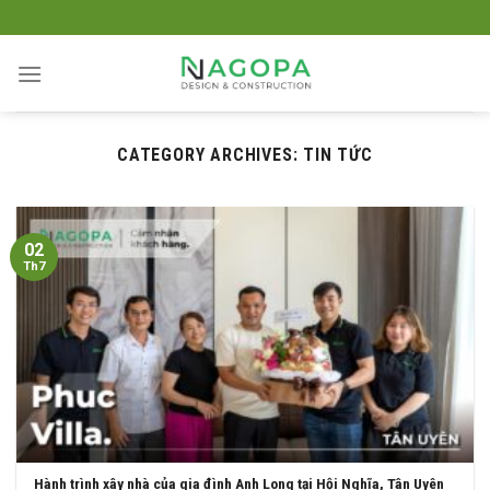
Skip
to
content
CATEGORY ARCHIVES:
TIN TỨC
02
Th7
Hành trình xây nhà của gia đình Anh Long tại Hội Nghĩa, Tân Uyên