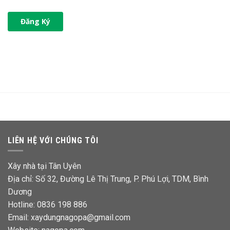
LIÊN HỆ VỚI CHÚNG TÔI
Xây nhà tại Tân Uyên
Địa chỉ: Số 32, Đường Lê Thị Trung, P. Phú Lợi, TDM, Bình
Dương
Hotline: 0836 198 886
Email: xaydungnagopa@gmail.com