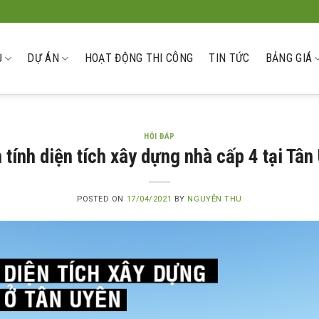
Ụ
DỰ ÁN
HOẠT ĐỘNG THI CÔNG
TIN TỨC
BẢNG GIÁ
HỎI ĐÁP
 tính diện tích xây dựng nhà cấp 4 tại Tân
POSTED ON
17/04/2021
BY
NGUYỄN THU