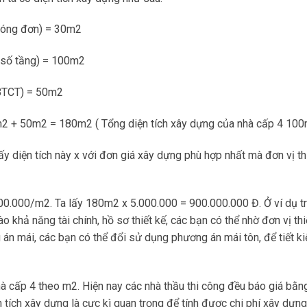
óng đơn) = 30m2
 số tầng) = 100m2
BTCT) = 50m2
2 + 50m2 = 180m2 ( Tổng diện tích xây dựng của nhà cấp 4 10
lấy diện tích này x với đơn giá xây dựng phù hợp nhất mà đơn vị t
000.000/m2. Ta lấy 180m2 x 5.000.000 = 900.000.000 Đ. Ở ví dụ t
o khả năng tài chính, hồ sơ thiết kế, các bạn có thể nhờ đơn vị th
 án mái, các bạn có thể đổi sử dụng phương án mái tôn, để tiết 
hà cấp 4 theo m2. Hiện nay các nhà thầu thi công đều báo giá bằn
ện tích xây dựng là cực kì quan trọng để tính được chi phí xây dựn