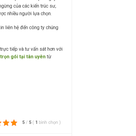
ngừng của các kiến trúc sư,
ược nhiều người lựa chọn.
in liên hệ đến công ty chúng
rực tiếp và tư vấn sát hơn với
trọn gói tại tân uyên
từ
5
/
5
(
1
bình chọn
)