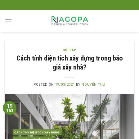
Skip
to
content
HỎI ĐÁP
Cách tính diện tích xây dựng trong báo
giá xây nhà?
POSTED ON
19/03/2021
BY
NGUYỄN THU
19
Th3