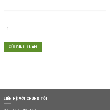
Trang web
Lưu tên của tôi, email, và trang web trong trình duyệt
này cho lần bình luận kế tiếp của tôi.
LIÊN HỆ VỚI CHÚNG TÔI