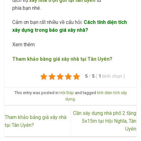
dịch vụ
xây nhà trọn gói tại tân uyên
từ
phía bạn nhé.
Cảm ơn bạn rất nhiều về cẩu hỏi:
Cách tính diện tích
xây dựng trong báo giá xây nhà?
Xem thêm:
Tham khảo bàng giá xây nhà tại Tân Uyên?
5
/
5
(
1
bình chọn
)
This entry was posted in
Hỏi Đáp
and tagged
tính diện tích xây
dựng
.
Cần xây dựng nhà phố 2 tầng
Tham khảo bảng giá xây nhà
5x15m tại Hội Nghĩa, Tân
tại Tân Uyên?
Uyên