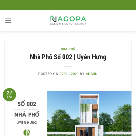
Skip
to
content
NHÀ PHỐ
Nhà Phố Số 002 | Uyên Hưng
POSTED ON
27/01/2021
BY
ADMIN
27
Th1